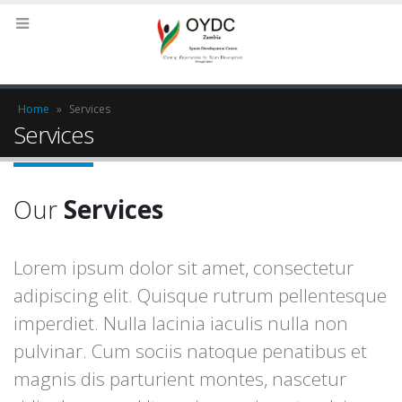
Home
»
Services
Services
Our
Services
Lorem ipsum dolor sit amet, consectetur
adipiscing elit. Quisque rutrum pellentesque
imperdiet. Nulla lacinia iaculis nulla non
pulvinar. Cum sociis natoque penatibus et
magnis dis parturient montes, nascetur