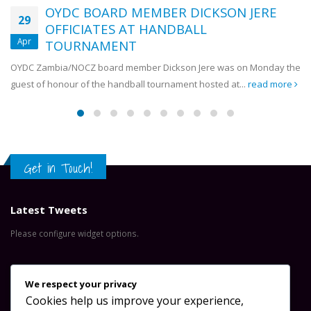
OYDC BOARD MEMBER DICKSON JERE
29
OFFICIATES AT HANDBALL
Apr
TOURNAMENT
OYDC Zambia/NOCZ board member Dickson Jere was on Monday the
guest of honour of the handball tournament hosted at...
read more
Get in Touch!
Latest Tweets
Please configure widget options.
Contact Us
We respect your privacy
Cookies help us improve your experience,
Address:
Great North Road, Lusaka-Zambia