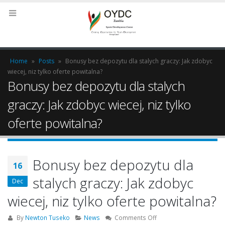
Home
»
Posts
»
Bonusy bez depozytu dla stalych graczy: Jak zdobyc
wiecej, niz tylko oferte powitalna?
Bonusy bez depozytu dla stalych
graczy: Jak zdobyc wiecej, niz tylko
oferte powitalna?
Bonusy bez depozytu dla
16
stalych graczy: Jak zdobyc
Dec
wiecej, niz tylko oferte powitalna?
on
By
Newton Tuseko
News
Comments Off