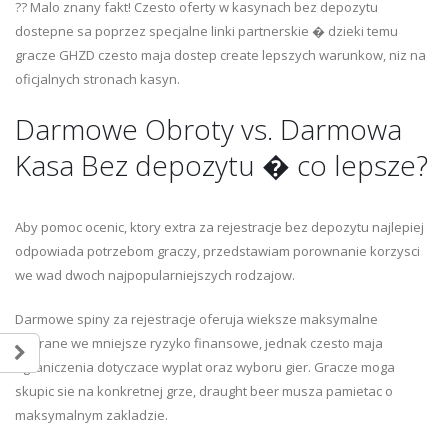
17 July, 2026
?? Malo znany fakt! Czesto oferty w kasynach bez depozytu
OYDC Zambia Welcomes JICE
dostepne sa poprzez specjalne linki partnerskie � dzieki temu
Representative Ahead of Ja
gracze GHZD czesto maja dostep create lepszych warunkow, niz na
Africa Youth Exchange Prog
oficjalnych stronach kasyn.
28 July, 2026
Darmowe Obroty vs. Darmowa
Kasa Bez depozytu � co lepsze?
Aby pomoc ocenic, ktory extra za rejestracje bez depozytu najlepiej
odpowiada potrzebom graczy, przedstawiam porownanie korzysci
we wad dwoch najpopularniejszych rodzajow.
Darmowe spiny za rejestracje oferuja wieksze maksymalne
wygrane we mniejsze ryzyko finansowe, jednak czesto maja
ograniczenia dotyczace wyplat oraz wyboru gier. Gracze moga
skupic sie na konkretnej grze, draught beer musza pamietac o
maksymalnym zakladzie.