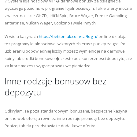
??System lojalnosciowy VIP � darmowe bonusy za osiagniecie
wyzszego poziomu w programie lojalnosciowym. Takie oferty mozna
znalezc na liscie GHZD, . Hit’N’Spin, Bruce Wager, Freeze Gambling
enterprise, Vulkan Wager, Coolzino i wiele innych.
W wielu kasynach
https://betiton-uk.com/ca/login/
on line dzialaja
tez programy lojalnosciowe, w ktorych zbierasz punkty za gre. Po
uzbieraniu odpowiedniej liczby mozesz wymienic je na darmowe
spiny lub srodki bonusowe � czesto bez koniecznosci depozytu, ale
Teulings Youth Sports Challenge
Team Zambia Arrives Home 
Showcases Rising Talent Across
Inspiring Glasgow 2026
za ktore mozesz wygrac prawdziwe pieniadze.
Multiple Sports.
Commonwealth Games Cam
18 July, 2026
5 August, 2026
Inne rodzaje bonusow bez
depozytu
Teulings Youth Sports Challenge
Team Zambia’s lawn bowls p
Table Tennis Stars Bring Home
Gertrude Siame and Foster 
Regional Bronze Medals
concluded their Glasgow 20
Odkrylam, ze poza standardowymi bonusami, bezpieczne kasyna
18 July, 2026
Commonwealth Games cam
after a hard-fought quarterf
on the web oferuja rowniez inne rodzaje promocji bez depozytu.
contest against Singapore.
Ponizej tabela przedstawia te dodatkowe oferty:
JOIN THE OYDC ZAMBIA FOOTBALL
28 July, 2026
ACADEMY!