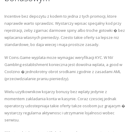
Incentive bez depozytu z kodem to jedna z tych promocji, ktore
naprawde warto sprawdzic. Wystarczy wpisac specjalny kod przy
rejestracji, zeby zgarnac darmowe spiny albo troche gotowki � bez
wplacania wlasnych pieniedzy. Czesto takie oferty sa lepsze niz
standardowe, bo daja wiecej i maja prostsze zasady.
W Coins.Game wyplata moze wymagac weryfikacji KYC. W NV
Gambling establishment konieczna jest dowolna wplata, a good w
Coolzino � jednokrotny obrot srodkami zgodnie z zasadami AML
(przeciwdzialanie praniu pieniedzy).
Wielu uzytkownikow kojarzy bonusy bez wplaty jedynie z
momentem zakladania konta w kasynie. Coraz czesciej jednak
operatorzy udostepniaja takie oferty takze osobom juz grajacym �
wystarczy regularna aktywnosc i utrzymanie lojalnosci wobec
serwisu.