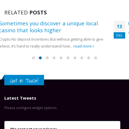
RELATED
POSTS
Chicken Run
13
Auto-generated excerpt
read more
Dec
Get in Touch!
Latest Tweets
Please configure widget options.
Contact Us