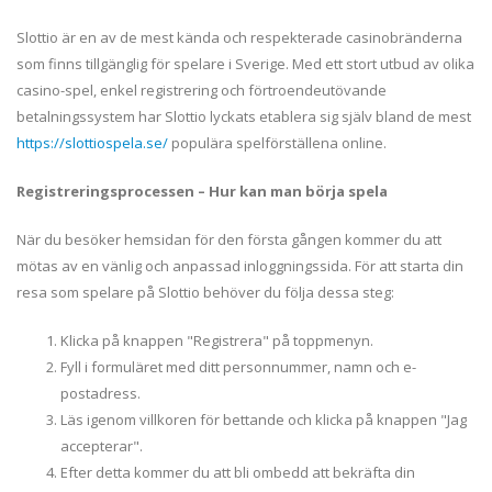
Slottio
–
Slottio är en av de mest kända och respekterade casinobränderna
Spela
som finns tillgänglig för spelare i Sverige. Med ett stort utbud av olika
casino-
casino-spel, enkel registrering och förtroendeutövande
spel
betalningssystem har Slottio lyckats etablera sig själv bland de mest
online
med
https://slottiospela.se/
populära spelförställena online.
rätt
trygghet
Registreringsprocessen – Hur kan man börja spela
När du besöker hemsidan för den första gången kommer du att
mötas av en vänlig och anpassad inloggningssida. För att starta din
resa som spelare på Slottio behöver du följa dessa steg:
Klicka på knappen "Registrera" på toppmenyn.
Fyll i formuläret med ditt personnummer, namn och e-
postadress.
Läs igenom villkoren för bettande och klicka på knappen "Jag
accepterar".
Efter detta kommer du att bli ombedd att bekräfta din