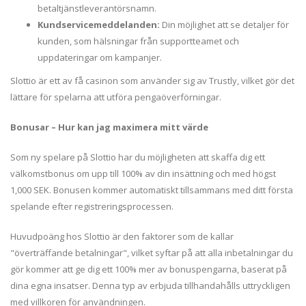
betaltjänstleverantörsnamn.
Kundservicemeddelanden:
Din möjlighet att se detaljer för
kunden, som hälsningar från supportteamet och
uppdateringar om kampanjer.
Slottio är ett av få casinon som använder sig av Trustly, vilket gör det
lättare för spelarna att utföra pengaöverförningar.
Bonusar – Hur kan jag maximera mitt värde
Team Zambia Arrives Home After
Teulings Youth Sports Chall
Inspiring Glasgow 2026
Showcases Rising Talent Ac
Som ny spelare på Slottio har du möjligheten att skaffa dig ett
Commonwealth Games Campaign
Multiple Sports.
5 August, 2026
18 July, 2026
välkomstbonus om upp till 100% av din insättning och med högst
1,000 SEK. Bonusen kommer automatiskt tillsammans med ditt första
spelande efter registreringsprocessen.
Team Zambia’s lawn bowls pair,
Teulings Youth Sports Chall
Gertrude Siame and Foster Banda,
Table Tennis Stars Bring H
concluded their Glasgow 2026
Regional Bronze Medals
Huvudpoäng hos Slottio är den faktorer som de kallar
Commonwealth Games campaign
18 July, 2026
"överträffande betalningar", vilket syftar på att alla inbetalningar du
after a hard-fought quarterfinal
gör kommer att ge dig ett 100% mer av bonuspengarna, baserat på
contest against Singapore.
JOIN THE OYDC ZAMBIA FOO
dina egna insatser. Denna typ av erbjuda tillhandahålls uttryckligen
28 July, 2026
ACADEMY!
med villkoren för användningen.