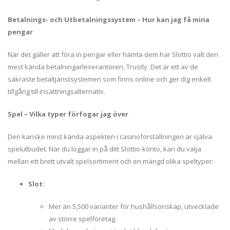
17 July, 2026
OYDC Zambia Welcomes JICE
Betalnings- och Utbetalningssystem – Hur kan jag få mina
Representative Ahead of Japan–
pengar
Africa Youth Exchange Programme.
28 July, 2026
När det gäller att föra in pengar eller hämta dem har Slottio valt den
mest kända betalningarleverantören, Trustly. Det är ett av de
säkraste betaltjänstsystemen som finns online och ger dig enkelt
tillgång till insättningsalternativ.
Spel – Vilka typer förfogar jag över
Den kanske mest kända aspekten i casinoförställningen är själva
spelutbudet. När du loggar in på ditt Slottio-konto, kan du välja
mellan ett brett utvalt spelsortiment och en mängd olika speltyper:
Slot:
Mer än 5,500 varianter för hushållsönskap, utvecklade
av större spelföretag.