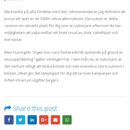
Med tanke på alla fördelar med det, rekommenderar jag definitivt att
prova ett spel av de 5000+ slitna alternativen. Dessutom är detta
casinon en utmärkt plats för dig som är nybörjare eftersom du har
möjligheten att välja mellan ett brett urval av slots, tabellspel och
live-tavlar.
Men husregeln "ingen bör vara förberedd till spelande på grund av
missuppfattning" gäller verkligen här. I den mån du är nybörjare är
det oerhört viktigt att tänka kritiskt och inte investera stora summor i
början, vilket gör det lämpligast för dig att se över kampanjer och
löften innan en utgifter begärs.
Share this post