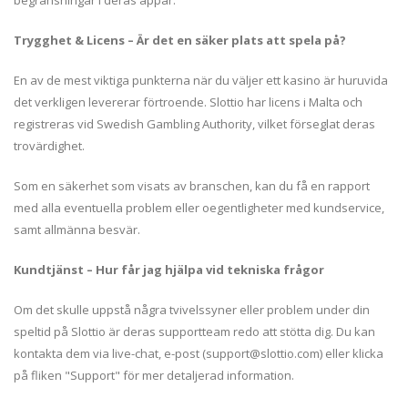
Trygghet & Licens – Är det en säker plats att spela på?
En av de mest viktiga punkterna när du väljer ett kasino är huruvida
det verkligen levererar förtroende. Slottio har licens i Malta och
registreras vid Swedish Gambling Authority, vilket förseglat deras
trovärdighet.
Som en säkerhet som visats av branschen, kan du få en rapport
med alla eventuella problem eller oegentligheter med kundservice,
samt allmänna besvär.
Kundtjänst – Hur får jag hjälpa vid tekniska frågor
Om det skulle uppstå några tvivelssyner eller problem under din
speltid på Slottio är deras supportteam redo att stötta dig. Du kan
kontakta dem via live-chat, e-post (support@slottio.com) eller klicka
på fliken "Support" för mer detaljerad information.