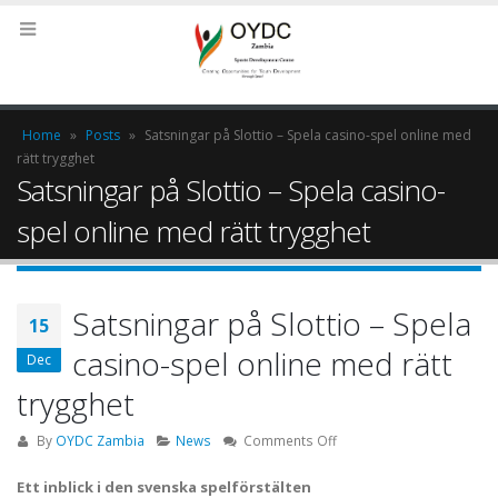
Home
»
Posts
»
Satsningar på Slottio – Spela casino-spel online med
rätt trygghet
Satsningar på Slottio – Spela casino-
spel online med rätt trygghet
Satsningar på Slottio – Spela
15
casino-spel online med rätt
Dec
trygghet
on
By
OYDC Zambia
News
Comments Off
Satsningar
på
Ett inblick i den svenska spelförstälten