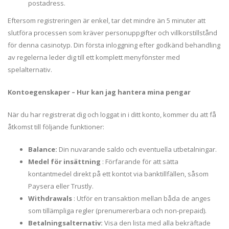
postadress.
Eftersom registreringen är enkel, tar det mindre än 5 minuter att
slutföra processen som kräver personuppgifter och villkorstillstånd
för denna casinotyp. Din första inloggning efter godkänd behandling
av regelerna leder dig till ett komplett menyfönster med
spelalternativ.
Kontoegenskaper – Hur kan jag hantera mina pengar
När du har registrerat dig och loggat in i ditt konto, kommer du att få
åtkomst till följande funktioner:
Balance:
Din nuvarande saldo och eventuella utbetalningar.
Medel för insättning
: Förfarande för att sätta
kontantmedel direkt på ett kontot via banktillfällen, såsom
Paysera eller Trustly.
Withdrawals
: Utför en transaktion mellan båda de anges
som tillämpliga regler (prenumererbara och non-prepaid).
Betalningsalternativ:
Visa den lista med alla bekräftade